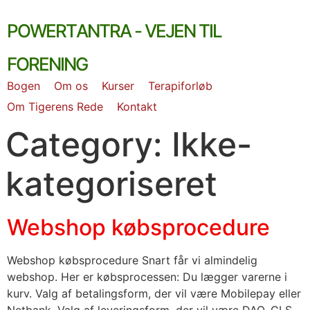
Skip
PowerTantra - vejen til
to
content
forening
Bogen
Om os
Kurser
Terapiforløb
Om Tigerens Rede
Kontakt
Category:
Ikke-
kategoriseret
Webshop købsprocedure
Webshop købsprocedure Snart får vi almindelig
webshop. Her er købsprocessen: Du lægger varerne i
kurv. Valg af betalingsform, der vil være Mobilepay eller