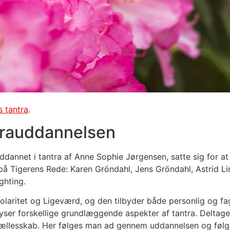
 tantra
.
trauddannelsen
dannet i tantra af Anne Sophie Jørgensen, satte sig for at 
a på Tigerens Rede: Karen Gröndahl, Jens Gröndahl, Astrid 
ghting.
aritet og Ligeværd, og den tilbyder både personlig og fag
lyser forskellige grundlæggende aspekter af tantra. Deltag
fællesskab. Her følges man ad gennem uddannelsen og følge