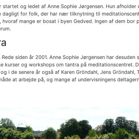
r startet og ledet af Anne Sophie Jørgensen. Hun afholder 
dagligt for folk, der har nær tilknytning til meditationscen
 hvoraf mange er bosat i byen Gedved. Ingen af dem bor p
erum.
ra
s Rede siden år 2001. Anne Sophie Jørgensen har desuden sk
nge kurser og workshops om tantra på meditationscentret. D
g i de senere år også af Karen Gröndahl, Jens Gröndahl, T
måde at arbejde på, og mange af undervisningens deltagerne 