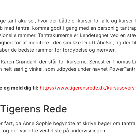
ge tantrakurser, hvor der både er kurser for alle og kurser 
ab med tantra, komme godt i gang med en personlig tantra
sionelle rammer. Tantrakurserne er kendetegnet ved en stæ
ighed for at meditere i den smukke DugDråbeSal, og der ti
 skaber de bedste rammer for fordybelse og nærvær.
Karen Grøndahl, der står for kurserne. Senest er Thomas L
helt særlig vinkel, som udbydes under navnet PowerTantra,
og meld dig til:
https://www.tigerensrede.dk/kursusoversi
å Tigerens Rede
or fart, da Anne Sophie begyndte at skrive bøger om tantr
 og der var ofte venteliste på undervisningen.