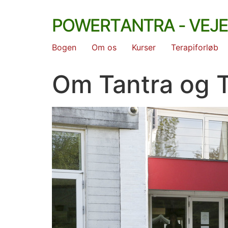
Skip
PowerTantra - veje
to
content
Bogen
Om os
Kurser
Terapiforløb
Om Tantra og 