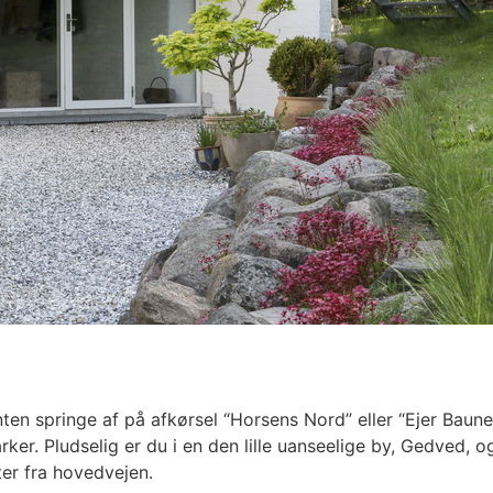
e
n springe af på afkørsel “Horsens Nord” eller “Ejer Baune
er. Pludselig er du i en den lille uanseelige by, Gedved, 
ter fra hovedvejen.