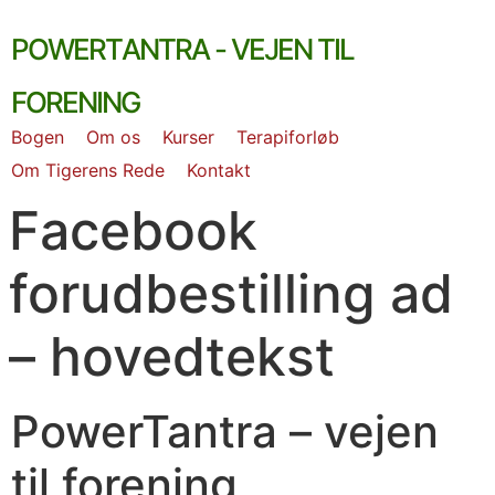
Skip
PowerTantra - vejen til
to
content
forening
Bogen
Om os
Kurser
Terapiforløb
Om Tigerens Rede
Kontakt
Facebook
forudbestilling ad
– hovedtekst
PowerTantra – vejen
til forening