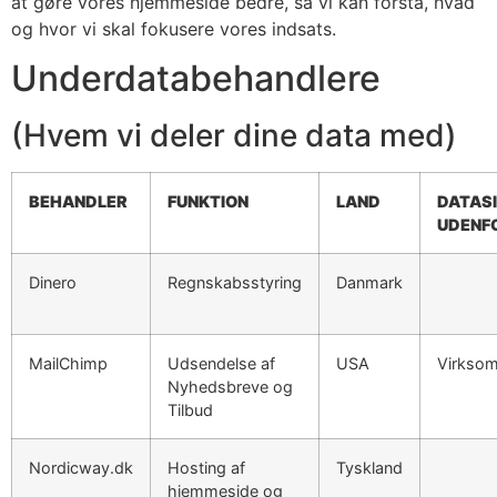
at gøre vores hjemmeside bedre, så vi kan forstå, hvad
og hvor vi skal fokusere vores indsats.
Underdatabehandlere
(Hvem vi deler dine data med)
BEHANDLER
FUNKTION
LAND
DATAS
UDENF
Dinero
Regnskabsstyring
Danmark
MailChimp
Udsendelse af
USA
Virksom
Nyhedsbreve og
Tilbud
Nordicway.dk
Hosting af
Tyskland
hjemmeside og